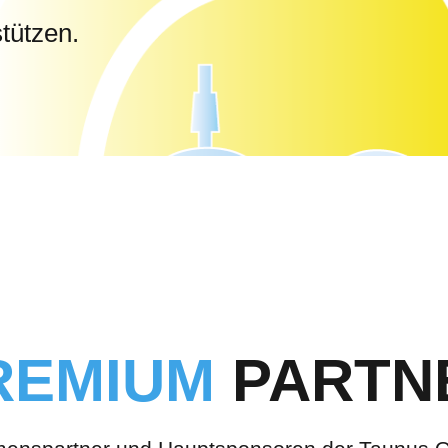
tützen.
REMIUM
PARTN